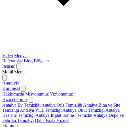
Video
Medya
Referanslar
Blog
Bölgeler
İletişim
Mobil Menü
Anasayfa
Kurumsal
Hakkımızda
Misyonumuz
Vizyonumuz
Hizmetlerimiz
Antalya Ev Temizliği
Antalya Ofis Temizliği
Antalya Bina ve Site
Temizliği
Antalya Villa Temizliği
Antalya Okul Temizliği
Antalya
Hastane Temizliği
Antalya İnşaat Sonrası Temizlik
Antalya Depo ve
Fabrika Temizliği
Daha Fazla Hizmet
Ekibimiz