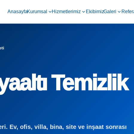
Anasayfa
Kurumsal
Hizmetlerimiz
Ekibimiz
Galeri
Refer
eti
aaltı Temizlik
i. Ev, ofis, villa, bina, site ve inşaat sonrası