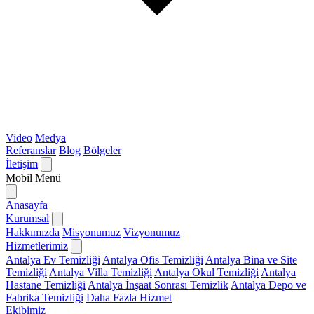
Video
Medya
Referanslar
Blog
Bölgeler
İletişim
Mobil Menü
Anasayfa
Kurumsal
Hakkımızda
Misyonumuz
Vizyonumuz
Hizmetlerimiz
Antalya Ev Temizliği
Antalya Ofis Temizliği
Antalya Bina ve Site
Temizliği
Antalya Villa Temizliği
Antalya Okul Temizliği
Antalya
Hastane Temizliği
Antalya İnşaat Sonrası Temizlik
Antalya Depo ve
Fabrika Temizliği
Daha Fazla Hizmet
Ekibimiz