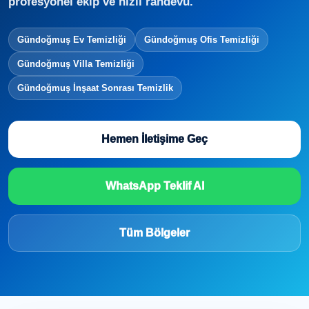
profesyonel ekip ve hızlı randevu.
Gündoğmuş Ev Temizliği
Gündoğmuş Ofis Temizliği
Gündoğmuş Villa Temizliği
Gündoğmuş İnşaat Sonrası Temizlik
Hemen İletişime Geç
WhatsApp Teklif Al
Tüm Bölgeler