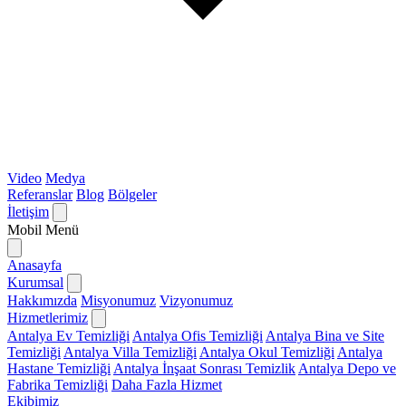
Video
Medya
Referanslar
Blog
Bölgeler
İletişim
Mobil Menü
Anasayfa
Kurumsal
Hakkımızda
Misyonumuz
Vizyonumuz
Hizmetlerimiz
Antalya Ev Temizliği
Antalya Ofis Temizliği
Antalya Bina ve Site
Temizliği
Antalya Villa Temizliği
Antalya Okul Temizliği
Antalya
Hastane Temizliği
Antalya İnşaat Sonrası Temizlik
Antalya Depo ve
Fabrika Temizliği
Daha Fazla Hizmet
Ekibimiz