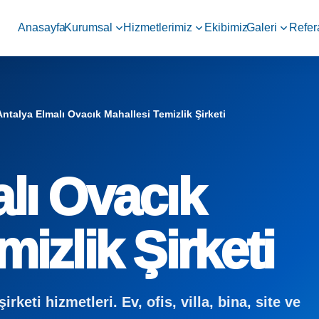
Anasayfa
Kurumsal
Hizmetlerimiz
Ekibimiz
Galeri
Refer
Antalya Elmalı Ovacık Mahallesi Temizlik Şirketi
lı Ovacık
izlik Şirketi
keti hizmetleri. Ev, ofis, villa, bina, site ve