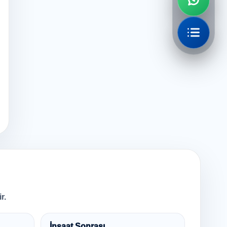
r.
İnşaat Sonrası