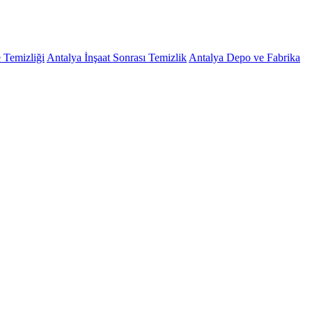
 Temizliği
Antalya İnşaat Sonrası Temizlik
Antalya Depo ve Fabrika