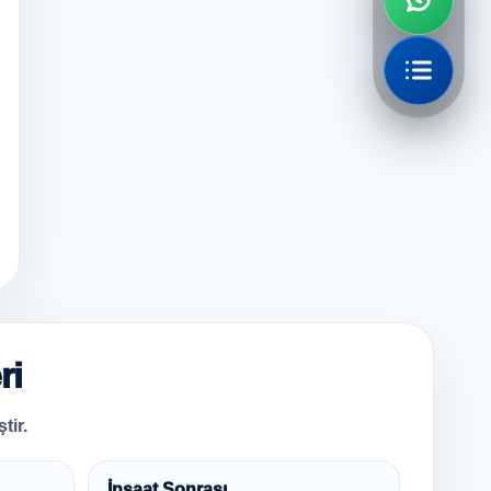
ri
tir.
İnşaat Sonrası