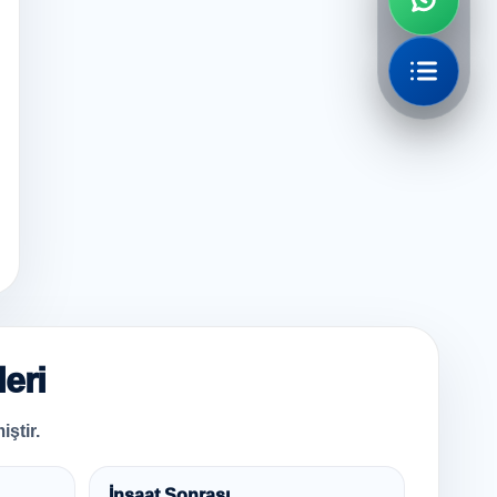
eri
iştir.
İnşaat Sonrası