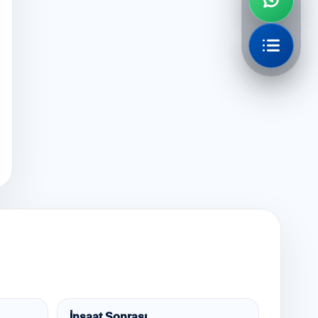
İnşaat Sonrası