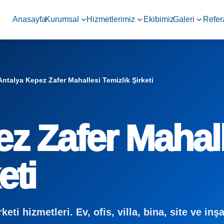
Anasayfa
Kurumsal
Hizmetlerimiz
Ekibimiz
Galeri
Refer
Antalya Kepez Zafer Mahallesi Temizlik Şirketi
z Zafer Mahal
eti
ti hizmetleri. Ev, ofis, villa, bina, site ve inş