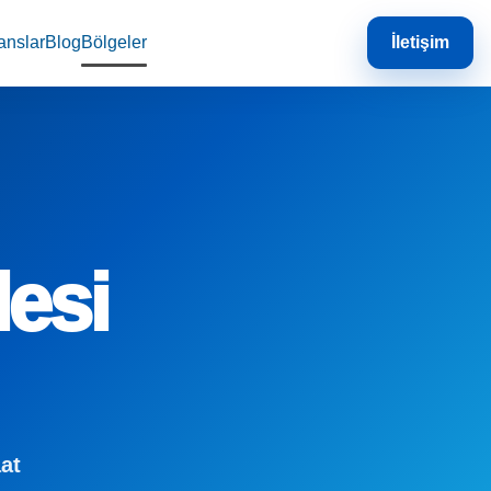
anslar
Blog
Bölgeler
İletişim
lesi
aat