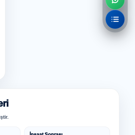
ri
tir.
İnşaat Sonrası