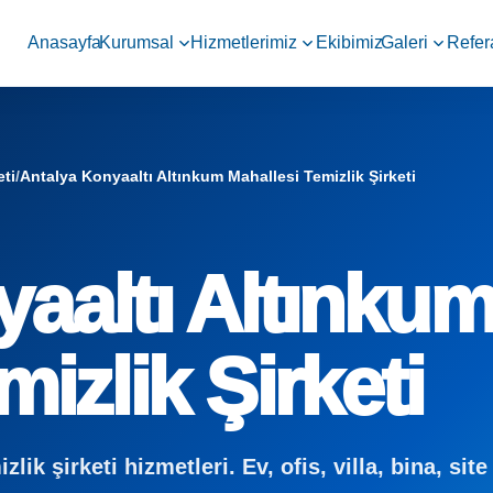
Anasayfa
Kurumsal
Hizmetlerimiz
Ekibimiz
Galeri
Refer
eti
/
Antalya Konyaaltı Altınkum Mahallesi Temizlik Şirketi
aaltı Altınku
izlik Şirketi
ik şirketi hizmetleri. Ev, ofis, villa, bina, site