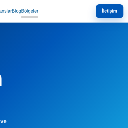
anslar
Blog
Bölgeler
İletişim
m
 ve