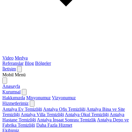
Video
Medya
Referanslar
Blog
Bölgeler
İletişim
Mobil Menü
Anasayfa
Kurumsal
Hakkımızda
Misyonumuz
Vizyonumuz
Hizmetlerimiz
Antalya Ev Temizliği
Antalya Ofis Temizliği
Antalya Bina ve Site
Temizliği
Antalya Villa Temizliği
Antalya Okul Temizliği
Antalya
Hastane Temizliği
Antalya İnşaat Sonrası Temizlik
Antalya Depo ve
Fabrika Temizliği
Daha Fazla Hizmet
Ekibimiz