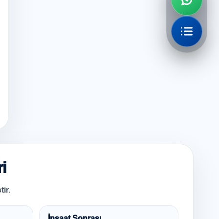
i
ir.
İnşaat Sonrası