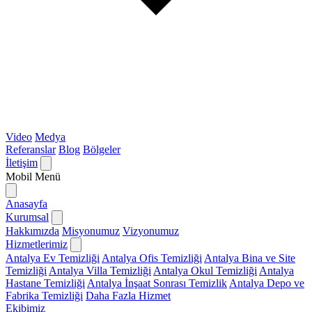
Video
Medya
Referanslar
Blog
Bölgeler
İletişim
Mobil Menü
Anasayfa
Kurumsal
Hakkımızda
Misyonumuz
Vizyonumuz
Hizmetlerimiz
Antalya Ev Temizliği
Antalya Ofis Temizliği
Antalya Bina ve Site
Temizliği
Antalya Villa Temizliği
Antalya Okul Temizliği
Antalya
Hastane Temizliği
Antalya İnşaat Sonrası Temizlik
Antalya Depo ve
Fabrika Temizliği
Daha Fazla Hizmet
Ekibimiz