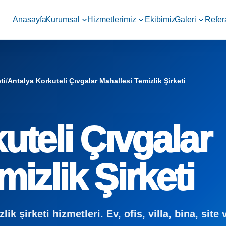
Anasayfa
Kurumsal
Hizmetlerimiz
Ekibimiz
Galeri
Refer
ti
/
Antalya Korkuteli Çıvgalar Mahallesi Temizlik Şirketi
uteli Çıvgalar
izlik Şirketi
k şirketi hizmetleri. Ev, ofis, villa, bina, site 