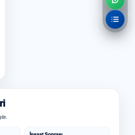
ri
tir.
İnşaat Sonrası