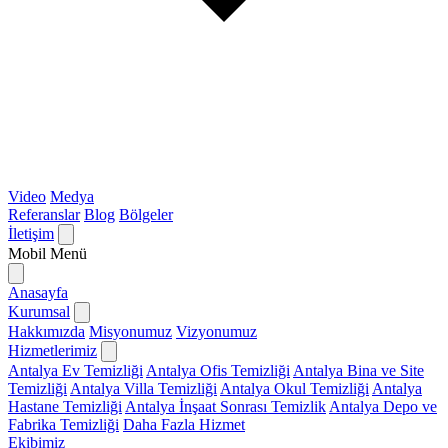
Video
Medya
Referanslar
Blog
Bölgeler
İletişim
Mobil Menü
Anasayfa
Kurumsal
Hakkımızda
Misyonumuz
Vizyonumuz
Hizmetlerimiz
Antalya Ev Temizliği
Antalya Ofis Temizliği
Antalya Bina ve Site
Temizliği
Antalya Villa Temizliği
Antalya Okul Temizliği
Antalya
Hastane Temizliği
Antalya İnşaat Sonrası Temizlik
Antalya Depo ve
Fabrika Temizliği
Daha Fazla Hizmet
Ekibimiz