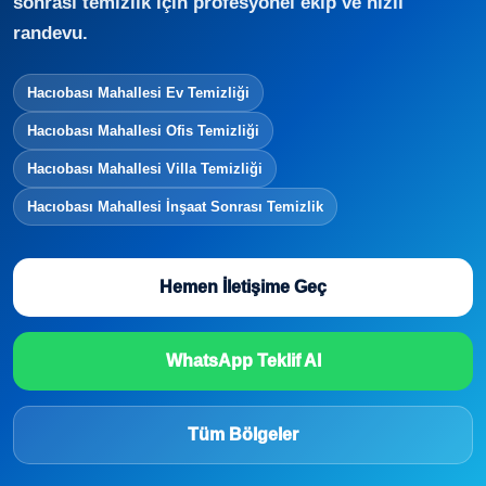
sonrası temizlik için profesyonel ekip ve hızlı
randevu.
Hacıobası Mahallesi Ev Temizliği
Hacıobası Mahallesi Ofis Temizliği
Hacıobası Mahallesi Villa Temizliği
Hacıobası Mahallesi İnşaat Sonrası Temizlik
Hemen İletişime Geç
WhatsApp Teklif Al
Tüm Bölgeler