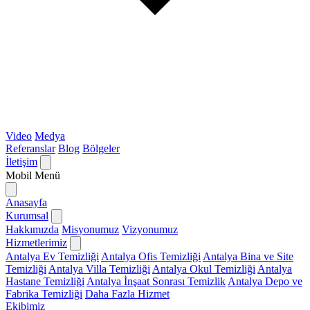
Video
Medya
Referanslar
Blog
Bölgeler
İletişim
Mobil Menü
Anasayfa
Kurumsal
Hakkımızda
Misyonumuz
Vizyonumuz
Hizmetlerimiz
Antalya Ev Temizliği
Antalya Ofis Temizliği
Antalya Bina ve Site
Temizliği
Antalya Villa Temizliği
Antalya Okul Temizliği
Antalya
Hastane Temizliği
Antalya İnşaat Sonrası Temizlik
Antalya Depo ve
Fabrika Temizliği
Daha Fazla Hizmet
Ekibimiz